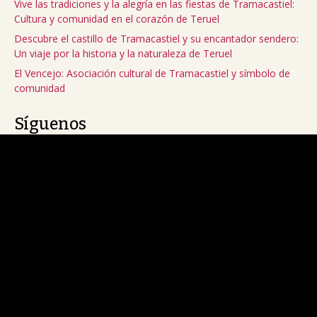
Vive las tradiciones y la alegría en las fiestas de Tramacastiel:
Cultura y comunidad en el corazón de Teruel
Descubre el castillo de Tramacastiel y su encantador sendero:
Un viaje por la historia y la naturaleza de Teruel
El Vencejo: Asociación cultural de Tramacastiel y símbolo de
comunidad
Síguenos
Facebook
Instagram
YouTube
X
Política de privacidad
Aviso Legal
Política de cookies (UE)
Accesibilidad