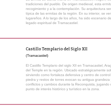
tradiciones del pueblo. De origen medieval, esta ermita
recogimiento y a la contemplación. Su arquitectura se
típica de las ermitas de la región. En su interior, se 
lugareños. A lo largo de los años, ha sido escenario d
legado espiritual de Tramacastiel.
Castillo Templario del Siglo XII
(Tramacastiel)
El Castillo Templario del siglo XII en Tramacastiel, A
del Temple en la región. Ubicado estratégicamente sob
sirviendo como fortaleza defensiva y centro de contro
piedra y restos de torres evocan su antigua grandeza y 
conflictos y cambios durante la Reconquista, jugando un
punto de interés histórico y turístico en la zona.