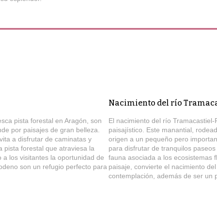
Nacimiento del río Tramaca
sca pista forestal en Aragón, son
El nacimiento del río Tramacastiel-
de por paisajes de gran belleza.
paisajístico. Este manantial, rode
vita a disfrutar de caminatas y
origen a un pequeño pero important
 pista forestal que atraviesa la
para disfrutar de tranquilos paseos 
o a los visitantes la oportunidad de
fauna asociada a los ecosistemas fl
odeno son un refugio perfecto para
paisaje, convierte el nacimiento de
contemplación, además de ser un pu