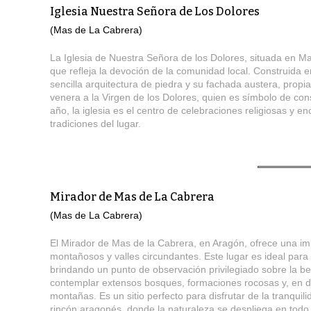
Iglesia Nuestra Señora de Los Dolores
(Mas de La Cabrera)
La Iglesia de Nuestra Señora de los Dolores, situada en M
que refleja la devoción de la comunidad local. Construida en 
sencilla arquitectura de piedra y su fachada austera, propia
venera a la Virgen de los Dolores, quien es símbolo de consu
año, la iglesia es el centro de celebraciones religiosas y 
tradiciones del lugar.
Mirador de Mas de La Cabrera
(Mas de La Cabrera)
El Mirador de Mas de la Cabrera, en Aragón, ofrece una im
montañosos y valles circundantes. Este lugar es ideal para
brindando un punto de observación privilegiado sobre la be
contemplar extensos bosques, formaciones rocosas y, en dí
montañas. Es un sitio perfecto para disfrutar de la tranquil
rincón aragonés, donde la naturaleza se despliega en todo