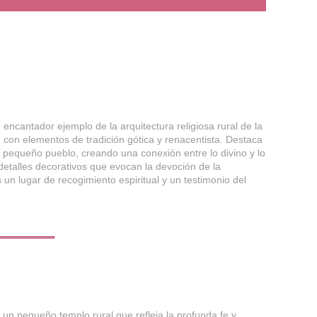
 encantador ejemplo de la arquitectura religiosa rural de la
io, con elementos de tradición gótica y renacentista. Destaca
l pequeño pueblo, creando una conexión entre lo divino y lo
 detalles decorativos que evocan la devoción de la
 un lugar de recogimiento espiritual y un testimonio del
un pequeño templo rural que refleja la profunda fe y