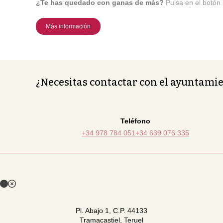
¿Te has quedado con ganas de más?
Pulsa en el botón 
Más información
¿Necesitas contactar con el ayuntami
Teléfono
+34 978 784 051
+34 639 076 335
Pl. Abajo 1, C.P. 44133
Tramacastiel, Teruel