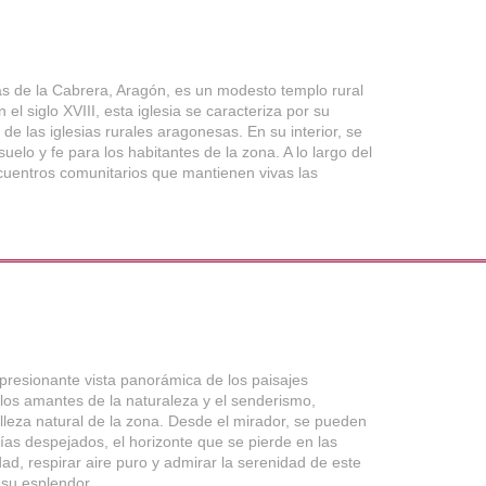
as de la Cabrera, Aragón, es un modesto templo rural
el siglo XVIII, esta iglesia se caracteriza por su
 de las iglesias rurales aragonesas. En su interior, se
elo y fe para los habitantes de la zona. A lo largo del
encuentros comunitarios que mantienen vivas las
presionante vista panorámica de los paisajes
 los amantes de la naturaleza y el senderismo,
lleza natural de la zona. Desde el mirador, se pueden
as despejados, el horizonte que se pierde en las
idad, respirar aire puro y admirar la serenidad de este
 su esplendor.